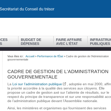
Secrétariat du Conseil du trésor
RCES
BUDGET DE
FAIRE AFFAIRE
INFRASTRU
S
DÉPENSES
AVEC L'ÉTAT
PUBLIQUES
Vous êtes ici :
Accueil
>
Performance de l'État
>
Cadre de gestion de l'Administration
gouvernementale
CADRE DE GESTION DE L'ADMINISTRATION
GOUVERNEMENTALE
La
Loi sur l’administration publique
, adoptée en mai 2000, affi
la priorité accordée à la qualité des services aux citoyens. Elle
propose un cadre de gestion axé sur l’atteinte de résultats, sur le
respect du principe de transparence et sur une responsabilité acc
de l’administration publique devant l’Assemblée nationale.
Ainsi, les ministères et organismes qui fournissent des services