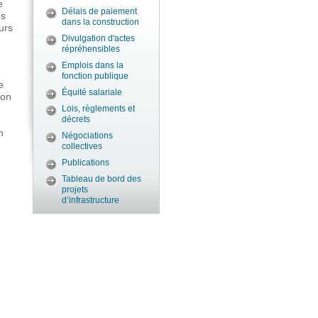
e
Délais de paiement
es
dans la construction
eurs
Divulgation d'actes
répréhensibles
Emplois dans la
fonction publique
e
Équité salariale
ion
Lois, règlements et
décrets
n
Négociations
collectives
Publications
Tableau de bord des
projets
d’infrastructure