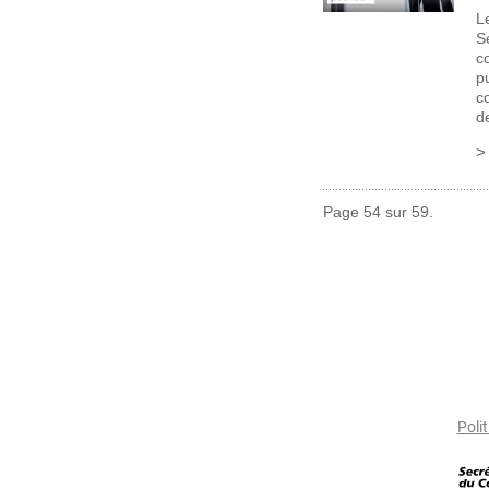
L
S
c
pu
c
d
Page 54 sur 59.
Polit