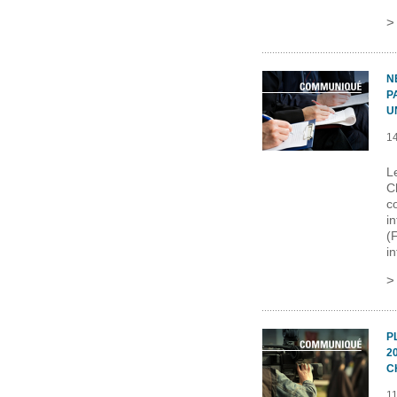
N
P
U
1
L
C
c
i
(
i
P
2
C
1