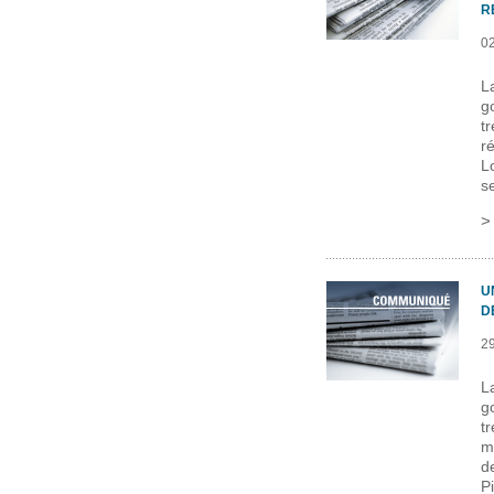
R
0
L
g
t
r
L
s
U
D
2
L
g
t
m
d
P