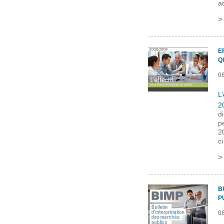
a
E
Q
0
L
2
d
p
20
c
B
P
0