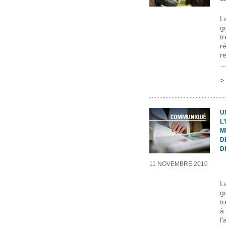
L
g
t
r
r
U
L
M
D
D
11 NOVEMBRE 2010
L
g
t
à
l'