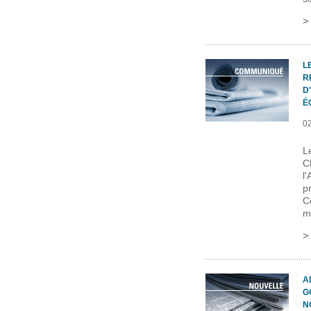
L
R
D
É
0
L
C
l
p
C
m
A
G
N