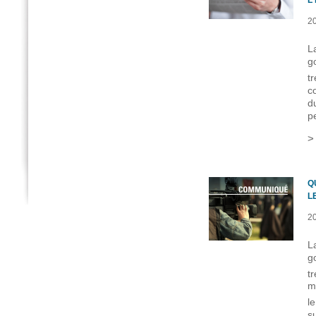
L
2
L
g
t
c
d
p
Q
L
2
L
g
t
m
l
s