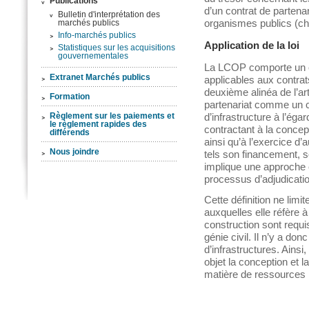
Publications
d’un contrat de partenar
Bulletin d'interprétation des
organismes publics (ch
marchés publics
Info-marchés publics
Application de la loi
Statistiques sur les acquisitions
gouvernementales
La LCOP comporte un e
Extranet Marchés publics
applicables aux contrat
deuxième alinéa de l’arti
Formation
partenariat comme un co
d’infrastructure à l’ég
Règlement sur les paiements et
le règlement rapides des
contractant à la concepti
différends
ainsi qu’à l’exercice d’a
Nous joindre
tels son financement, so
implique une approche 
processus d’adjudicatio
Cette définition ne limi
auxquelles elle réfère 
construction sont requ
génie civil. Il n’y a don
d’infrastructures. Ainsi
objet la conception et la
matière de ressources 